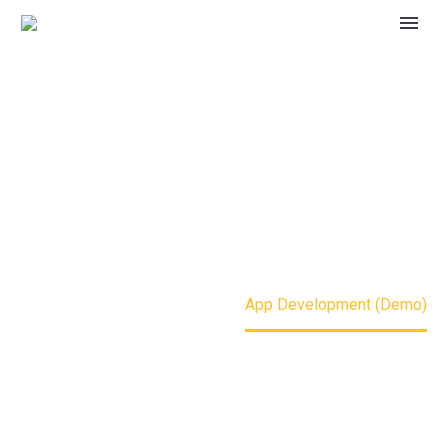
App Development
(Demo)
Home
Portfolio Item
App Development (Demo)