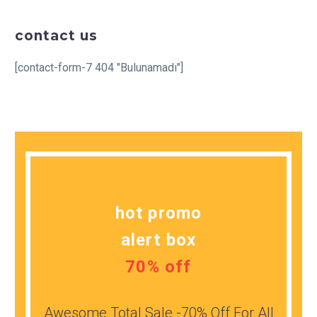
contact us
[contact-form-7 404 "Bulunamadı"]
hot promo
alert box
70% off
Awesome Total Sale -70% Off For All