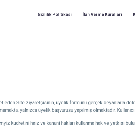
Gizlilik Politikası
İlan Verme Kuralları
K
t eden Site ziyaretçisinin, üyelik formunu gerçek beyanlarla dol
amakta, yalnızca üyelik başvurusu yapılmış olmaktadır. Kullanıcı 
yiz kudretini haiz ve kanuni hakları kullanma hak ve yetkisi bul