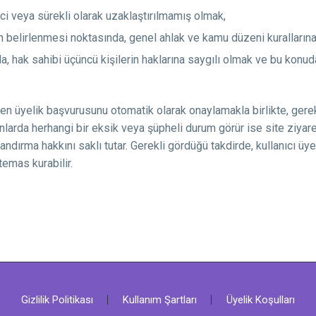
i veya sürekli olarak uzaklaştırılmamış olmak,
nın belirlenmesi noktasında, genel ahlak ve kamu düzeni kuralların
nda, hak sahibi üçüncü kişilerin haklarına saygılı olmak ve bu konud
len üyelik başvurusunu otomatik olarak onaylamakla birlikte, gerek
nlarda herhangi bir eksik veya şüpheli durum görür ise site ziyar
dırma hakkını saklı tutar. Gerekli gördüğü takdirde, kullanıcı üyeliğ
temas kurabilir.
Gizlilik Politikası
Kullanım Şartları
Üyelik Koşulları