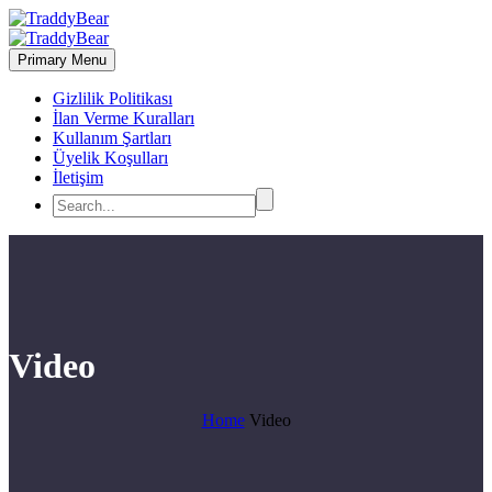
Primary Menu
Gizlilik Politikası
İlan Verme Kuralları
Kullanım Şartları
Üyelik Koşulları
İletişim
Video
Home
Video