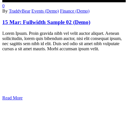
0
By
TraddyBear
Events (Demo)
Finance (Demo)
15 Mar:
Fullwidth Sample 02 (Demo)
Lorem Ipsum. Proin gravida nibh vel velit auctor aliquet. Aenean
sollicitudin, lorem quis bibendum auctor, nisi elit consequat ipsum,
nec sagittis sem nibh id elit. Duis sed odio sit amet nibh vulputate
cursus a sit amet mauris. Morbi accumsan ipsum velit.
Read More