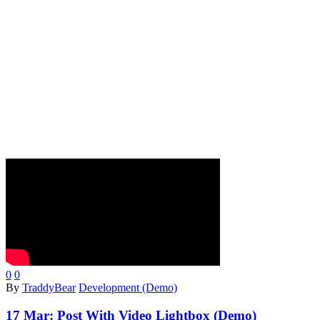
0
0
By
TraddyBear
Development (Demo)
17 Mar:
Post With Video Lightbox (Demo)