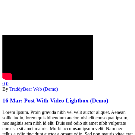
0
0
By
TraddyBear
Web (Demo)
16 Mar:
Post With Video Lightbox (Demo)
Lorem Ipsum. Proin gravida nibh vel velit auctor aliquet. Aenean
sollicitudin, lorem quis bibendum auctor, nisi elit consequat ipsum,
nec sagittis sem nibh id elit. Duis sed odio sit amet nibh vulputate
cursus a sit amet mauris. Morbi accumsan ipsum velit. Nam nec
tellus a odio tincidunt auctor a ornare odio. Sed non mauris vitae erat