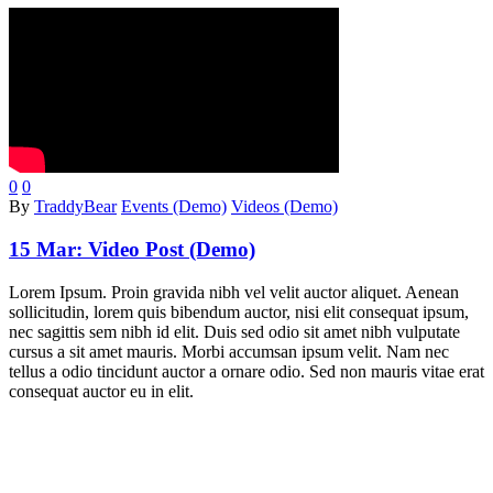
0
0
By
TraddyBear
Events (Demo)
Videos (Demo)
15 Mar:
Video Post (Demo)
Lorem Ipsum. Proin gravida nibh vel velit auctor aliquet. Aenean
sollicitudin, lorem quis bibendum auctor, nisi elit consequat ipsum,
nec sagittis sem nibh id elit. Duis sed odio sit amet nibh vulputate
cursus a sit amet mauris. Morbi accumsan ipsum velit. Nam nec
tellus a odio tincidunt auctor a ornare odio. Sed non mauris vitae erat
consequat auctor eu in elit.