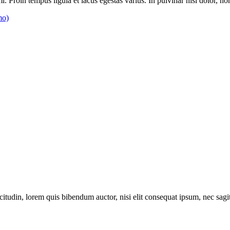
i. Proin tempus ligula et lacus egestas varius. In pulvinar nisl dolor, 
mo)
itudin, lorem quis bibendum auctor, nisi elit consequat ipsum, nec sagitt