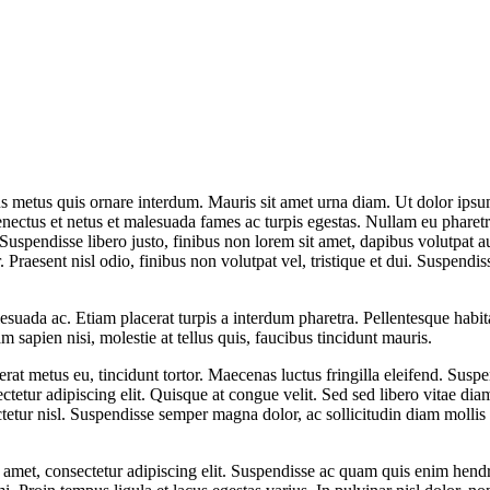
us metus quis ornare interdum. Mauris sit amet urna diam. Ut dolor ips
 senectus et netus et malesuada fames ac turpis egestas. Nullam eu pharet
e. Suspendisse libero justo, finibus non lorem sit amet, dapibus volutp
raesent nisl odio, finibus non volutpat vel, tristique et dui. Suspendis
esuada ac. Etiam placerat turpis a interdum pharetra. Pellentesque habit
sapien nisi, molestie at tellus quis, faucibus tincidunt mauris.
rat metus eu, tincidunt tortor. Maecenas luctus fringilla eleifend. Suspen
ctetur adipiscing elit. Quisque at congue velit. Sed sed libero vitae di
tetur nisl. Suspendisse semper magna dolor, ac sollicitudin diam molli
t amet, consectetur adipiscing elit. Suspendisse ac quam quis enim hend