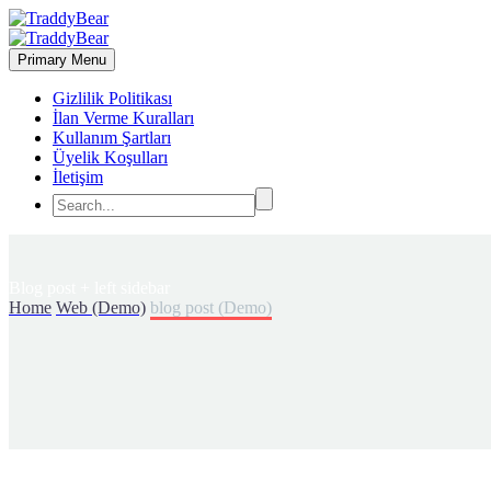
Primary Menu
Gizlilik Politikası
İlan Verme Kuralları
Kullanım Şartları
Üyelik Koşulları
İletişim
Blog post
+ left sidebar
Home
Web (Demo)
blog post (Demo)