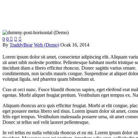
0
0



By
TraddyBear
Web (Demo)
Ocak 16, 2014
Lorem ipsum dolor sit amet, consectetur adipiscing elit. Aliquam vari
sit amet nibh molestie porttitor. Pellentesque habitant morbi tristique
tincidunt diam a libero efficitur rhoncus. Donec sagittis varius ornar
condimentum, non iaculis mauris congue. Suspendisse at aliquet dolor. P
volutpat ligula, sed pharetra quam bibendum ut.
Cras ut orci nunc. Fusce blandit rhoncus sapien, eget eleifend erat mal
egestas. Morbi aliquet feugiat pretium. Vestibulum eget tempus ex. Nam 
Aliquam rhoncus arcu quis efficitur feugiat. Morbi at elit congue, place
eget posuere metus libero sed risus. Lorem ipsum dolor sit amet, conse
felis eget tempus. Vestibulum malesuada posuere urna, sit amet consec
Donec ut tellus sed velit laoreet pellentesque.
In vel tellus eu nulla vehicula rhoncus et eu mi. Lorem ipsum dolor si