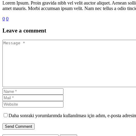
Lorem Ipsum. Proin gravida nibh vel velit auctor aliquet. Aenean sollic
amet mauris. Morbi accumsan ipsum velit. Nam nec tellus a odio tincidu
0
0
Leave
a comment
Daha sonraki yorumlarımda kullanılması için adım, e-posta adresim 
Send Comment