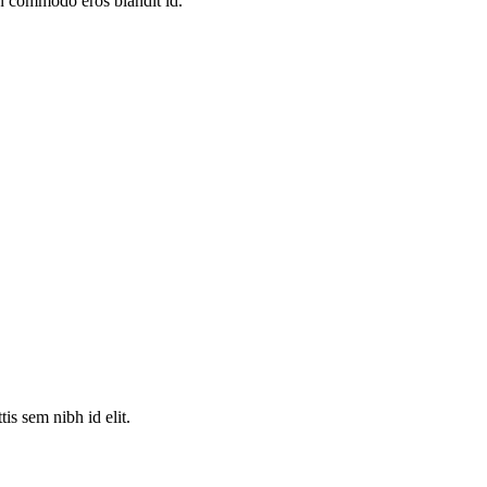
non commodo eros blandit id.
is sem nibh id elit.