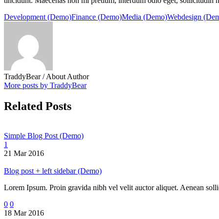
tincidunt. Maecenas non mi pretium, interdum odio eget, sollicitudin m
Development (Demo)
Finance (Demo)
Media (Demo)
Webdesign (De
TraddyBear
/ About Author
More posts by TraddyBear
Related Posts
Simple Blog Post (Demo)
1
21 Mar 2016
Blog post + left sidebar (Demo)
Lorem Ipsum. Proin gravida nibh vel velit auctor aliquet. Aenean sollic
0
0
18 Mar 2016