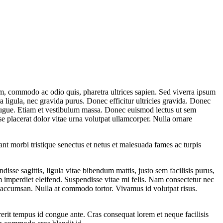
um, commodo ac odio quis, pharetra ultrices sapien. Sed viverra ipsum
ra ligula, nec gravida purus. Donec efficitur ultricies gravida. Donec
at augue. Etiam et vestibulum massa. Donec euismod lectus ut sem
se placerat dolor vitae urna volutpat ullamcorper. Nulla ornare
ant morbi tristique senectus et netus et malesuada fames ac turpis
disse sagittis, ligula vitae bibendum mattis, justo sem facilisis purus,
am imperdiet eleifend. Suspendisse vitae mi felis. Nam consectetur nec
s accumsan. Nulla at commodo tortor. Vivamus id volutpat risus.
rerit tempus id congue ante. Cras consequat lorem et neque facilisis